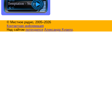
00:00
thin Temptation - Stand My Grîund
🎧 42
© Местное радио, 2005–2026
Контактная информация
Над сайтом
потрудился
Александр Курило
.