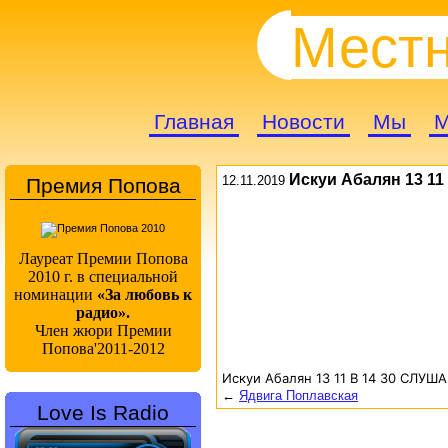
Местн
Главная
Новости
Мы
М
Искуи Абалян 13 11
12.11.2019
Премия Попова
Лауреат Премии Попова
2010 г. в специальной
номинации
«За любовь к
радио».
Член жюри Премии
Попова'2011-2012
Искуи Абалян 13 11 В 14 30 СЛУША
←
Ядвига Поплавская
Love Is Radio